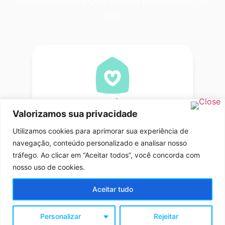
Escolha uma opção abaixo para entrar no
site:
Social
Valorizamos sua privacidade
Associação Nazarena Assistencial
Utilizamos cookies para aprimorar sua experiência de
navegação, conteúdo personalizado e analisar nosso
tráfego. Ao clicar em “Aceitar todos”, você concorda com
nosso uso de cookies.
Educação
Aceitar tudo
Grupo de Oração Espenraça
Personalizar
Rejeitar