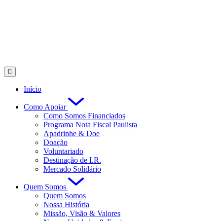
Início
Como Apoiar
Como Somos Financiados
Programa Nota Fiscal Paulista
Apadrinhe & Doe
Doação
Voluntariado
Destinação de I.R.
Mercado Solidário
Quem Somos
Quem Somos
Nossa História
Missão, Visão & Valores