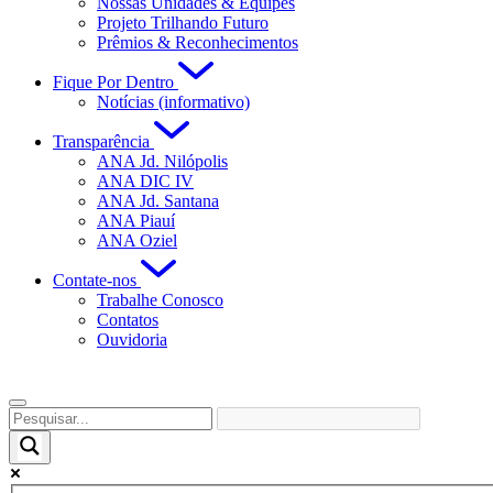
Nossas Unidades & Equipes
Projeto Trilhando Futuro
Prêmios & Reconhecimentos
Fique Por Dentro
Notícias (informativo)
Transparência
ANA Jd. Nilópolis
ANA DIC IV
ANA Jd. Santana
ANA Piauí
ANA Oziel
Contate-nos
Trabalhe Conosco
Contatos
Ouvidoria