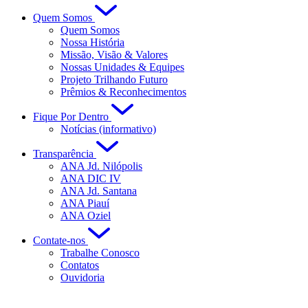
Quem Somos
Quem Somos
Nossa História
Missão, Visão & Valores
Nossas Unidades & Equipes
Projeto Trilhando Futuro
Prêmios & Reconhecimentos
Fique Por Dentro
Notícias (informativo)
Transparência
ANA Jd. Nilópolis
ANA DIC IV
ANA Jd. Santana
ANA Piauí
ANA Oziel
Contate-nos
Trabalhe Conosco
Contatos
Ouvidoria