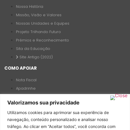
Nossa História
Missão, Visão e Valores
Nossas Unidades e Equipes
Projeto Trilhando Futuro
Prêmios e Reconhecimento
Sita da Educação
Site Antigo (2022)
COMO APOIAR
Nota Fiscal
Apadrinhe
Doação
Valorizamos sua privacidade
Voluntariado
Utilizamos cookies para aprimorar sua experiência de
TRANSPARÊNCIA
navegação, conteúdo personalizado e analisar nosso
tráfego. Ao clicar em “Aceitar todos”, você concorda com
Social