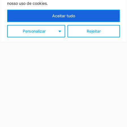
nosso uso de cookies.
ANA Nilópolis
ANA DIC
Aceitar tudo
ANA Santana
ANA Piauí
Personalizar
Rejeitar
ANA Oziel
FIQUE POR DENTRO
Notícias
CONTATE-NOS
Trabalhe Conosco
Contatos
Ouvidoria
(19) 99727-8118
contato@anabrasil.org