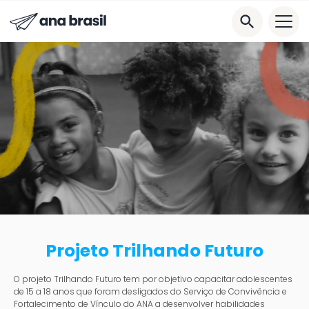
Projeto Trilhando Futuro
O projeto Trilhando Futuro tem por objetivo capacitar adolescentes
de 15 a 18 anos que foram desligados do Serviço de Convivência e
Fortalecimento de Vínculo do ANA a desenvolver habilidades