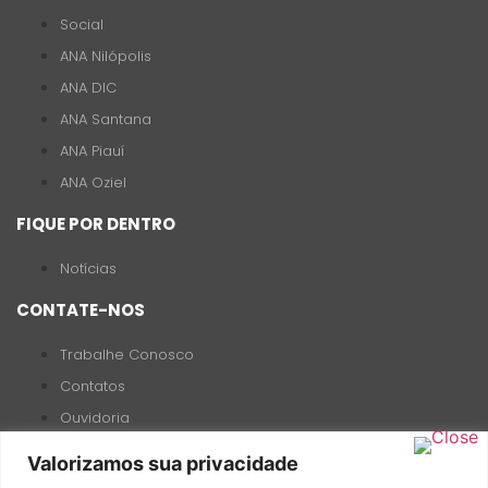
Social
ANA Nilópolis
ANA DIC
ANA Santana
ANA Piauí
ANA Oziel
FIQUE POR DENTRO
Notícias
CONTATE-NOS
Trabalhe Conosco
Contatos
Ouvidoria
Valorizamos sua privacidade
(19) 99727-8118