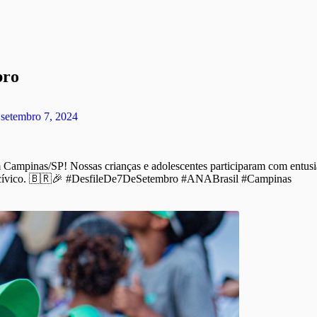
bro
setembro 7, 2024
 Campinas/SP! Nossas crianças e adolescentes participaram com entus
ito cívico. 🇧🇷🎉 #DesfileDe7DeSetembro #ANABrasil #Campinas