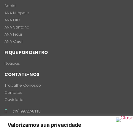
Social
ANA Nilópolis
ANA DIC
ANA Santana
ANA Piauí
ANA Oziel
FIQUE POR DENTRO
Notícias
CONTATE-NOS
Trabalhe Conosco
Contatos
Ouvidoria
(19) 99727-8118
contato@anabrasil.org
Valorizamos sua privacidade
Rua Antonio Francisco de Andrade, 485 - Jardim Proença,