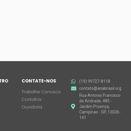
NTRO
CONTATE-NOS
(19) 99727-8118
contato@anabrasil.org
Trabalhe Conosco
Rua Antonio Francisco
Contatos
de Andrade, 485 -
Ouvidoria
Jardim Proença,
Campinas - SP, 13026-
141