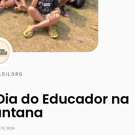
SILORG
ia do Educador na
antana
19, 2024