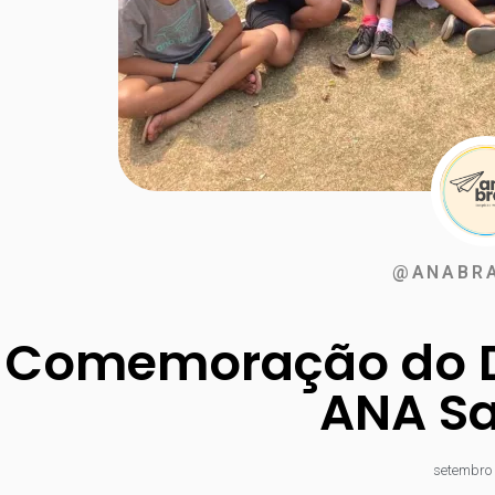
@ANABRA
Comemoração do D
ANA S
setembro 