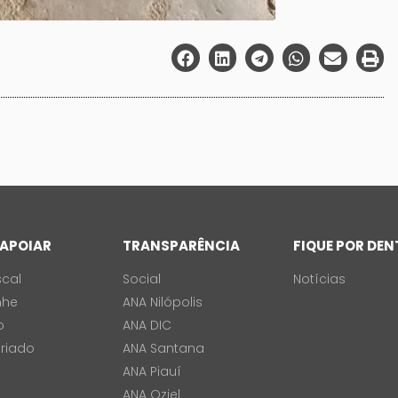
APOIAR
TRANSPARÊNCIA
FIQUE POR DE
scal
Social
Notícias
nhe
ANA Nilópolis
o
ANA DIC
ariado
ANA Santana
ANA Piauí
ANA Oziel