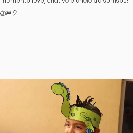
momento leve, criativo e cheio de sorrisos!
🎂🍔🎈