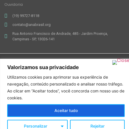
Ouvidoria
(19) 99727-8118
contato@anabrasil.org
Rua Antonio Francisco de Andrade, 485 - Jardim Proença,
Campinas - SP, 13026-141
Valorizamos sua privacidade
Feito com ♥ por Mkt ANA Brasil
Utilizamos cookies para aprimorar sua experiência de
navegação, conteúdo personalizado e analisar nosso tráfego.
Ao clicar em “Aceitar todos”, você concorda com nosso uso de
cookies.
Aceitar tudo
Personalizar
Rejeitar