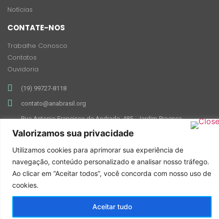
Notícias
CONTATE-NOS
Trabalhe Conosco
Contatos
Ouvidoria
(19) 99727-8118
contato@anabrasil.org
Rua Antonio Francisco de Andrade, 485 - Jardim Proença,
Campinas - SP, 13026-141
Valorizamos sua privacidade
Utilizamos cookies para aprimorar sua experiência de
navegação, conteúdo personalizado e analisar nosso tráfego.
Ao clicar em “Aceitar todos”, você concorda com nosso uso de
cookies.
Feito com ♥ por Mkt ANA Brasil
Aceitar tudo