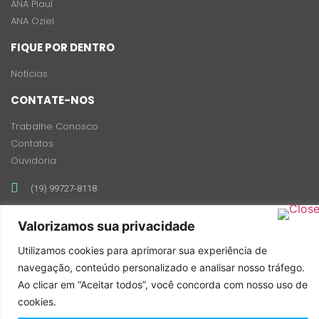
ANA Piauí
ANA Oziel
FIQUE POR DENTRO
Notícias
CONTATE-NOS
Trabalhe Conosco
Contatos
Ouvidoria
(19) 99727-8118
contato@anabrasil.org
Valorizamos sua privacidade
Rua Antonio Francisco de Andrade, 485 - Jardim Proença,
Campinas - SP, 13026-141
Utilizamos cookies para aprimorar sua experiência de
navegação, conteúdo personalizado e analisar nosso tráfego.
Ao clicar em “Aceitar todos”, você concorda com nosso uso de
cookies.