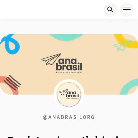
@ANABRASILORG