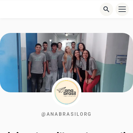
@ANABRASILORG